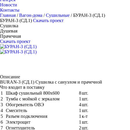
Новости
Контакты
Главная
/
Вагон-дома
/
Сушильные
/
БУРАН-3 (СД.1)
БУРАН-3 (СД.1)
Скачать проект
Сушилка
Душевая
Прачечная
Скачать проект
Описание
BURAN-3 (СД.1) Сушилка с санузлом и прачечной
Что входит в поставку
1
Шкаф сушильный 800х600
8
шт.
2
Тумба с мойкой с зеркалом
1
шт.
3
Обогреватель ОВЭ
4
шт.
4
Смеситель
1
шт.
5
Разъем подключения
1
к-т
6
Электрощит
1
шт.
7
Огнетушитель
2
шт.