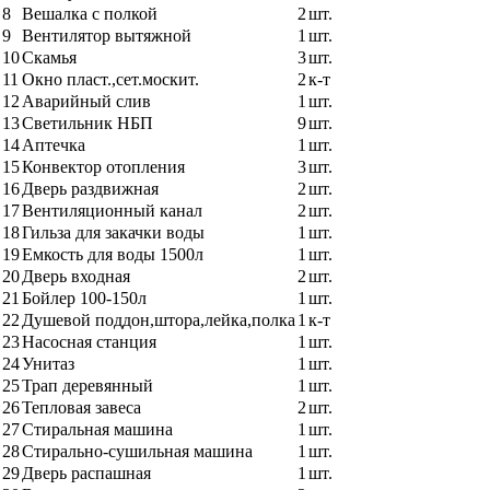
8
Вешалка с полкой
2
шт.
9
Вентилятор вытяжной
1
шт.
10
Скамья
3
шт.
11
Окно пласт.,сет.москит.
2
к-т
12
Аварийный слив
1
шт.
13
Светильник НБП
9
шт.
14
Аптечка
1
шт.
15
Конвектор отопления
3
шт.
16
Дверь раздвижная
2
шт.
17
Вентиляционный канал
2
шт.
18
Гильза для закачки воды
1
шт.
19
Емкость для воды 1500л
1
шт.
20
Дверь входная
2
шт.
21
Бойлер 100-150л
1
шт.
22
Душевой поддон,штора,лейка,полка
1
к-т
23
Насосная станция
1
шт.
24
Унитаз
1
шт.
25
Трап деревянный
1
шт.
26
Тепловая завеса
2
шт.
27
Стиральная машина
1
шт.
28
Стирально-сушильная машина
1
шт.
29
Дверь распашная
1
шт.