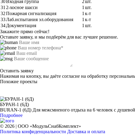
30
Входная группа
2
шт.
31
2-хосное шасси
1
шт.
32
Пожарная сигнализация
1
к-т
33
Лаб.испытания эл.оборудования
1
к-т
34
Документация
1
шт.
Закажите прямо сейчас!
Оставьте заявку, и мы подберём для вас лучшее решение.
Оставить заявку
Нажимая на кнопку, вы даёте согласие на обработку персональн
Похожие проекты
БУРАН-1 (6Д)
BURAN-1 (6Д) Для межсмненого отдыха на 6 человек с душевой 
Подробнее
© 2026 | ООО «МодульСнабКомплект»
Политика конфиденциальности
Доставка и оплата