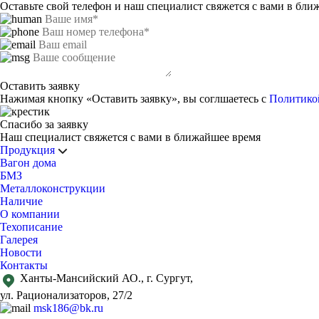
msk186@bk.ru
Оставьте свой телефон и наш специалист свяжется с вами в бли
+7 929 241-81-41
Продукция
Вагон дома
Жилые дома
Оставить заявку
Офисы, КПП
Нажимая кнопку «Оставить заявку», вы соглшаетесь с
Политико
Душевые, сауны
Кухни-столовые
Спасибо за заявку
Санузлы
Наш специалист свяжется с вами в ближайшее время
Прачечные
Продукция
Мастерские
Вагон дома
Медпункты
БМЗ
Сушильные
Металлоконструкции
Модульные здания
Наличие
Индивидуальные проекты
О компании
БМЗ
Техописание
Металлоконструкции
Галерея
Наличие
Новости
О компании
Контакты
Техописание
Ханты-Мансийский АО., г. Сургут,
Галерея
ул. Рационализаторов, 27/2
Новости
Контакты
msk186@bk.ru