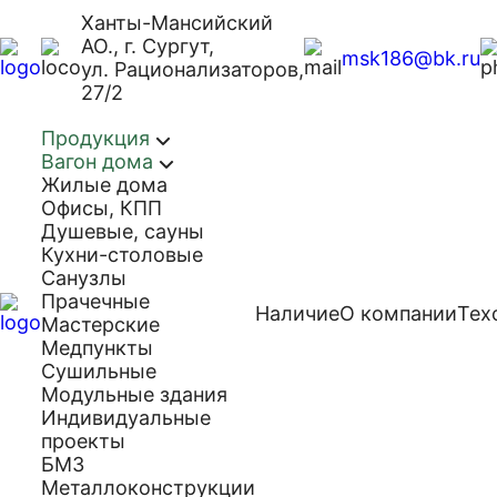
Ханты-Мансийский
АО., г. Сургут,
msk186@bk.ru
ул. Рационализаторов,
27/2
Продукция
Вагон дома
Жилые дома
Офисы, КПП
Душевые, сауны
Кухни-столовые
Санузлы
Прачечные
Наличие
О компании
Тех
Мастерские
Медпункты
Сушильные
Модульные здания
Индивидуальные
проекты
БМЗ
Металлоконструкции