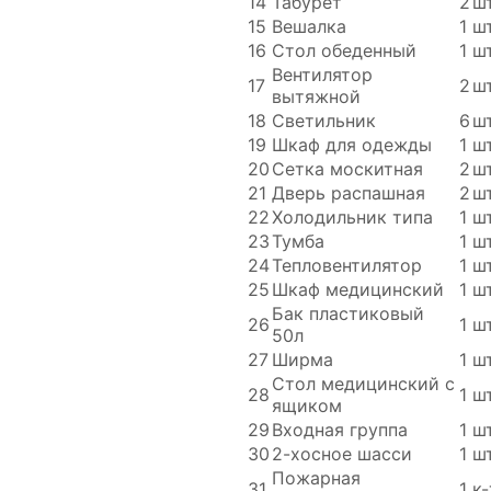
14
Табурет
2
шт
15
Вешалка
1
шт
16
Стол обеденный
1
шт
Вентилятор
17
2
шт
вытяжной
18
Светильник
6
шт
19
Шкаф для одежды
1
шт
20
Сетка москитная
2
шт
21
Дверь распашная
2
шт
22
Холодильник типа
1
шт
23
Тумба
1
шт
24
Тепловентилятор
1
шт
25
Шкаф медицинский
1
шт
Бак пластиковый
26
1
шт
50л
27
Ширма
1
шт
Стол медицинский с
28
1
шт
ящиком
29
Входная группа
1
шт
30
2-хосное шасси
1
шт
Пожарная
31
1
к-