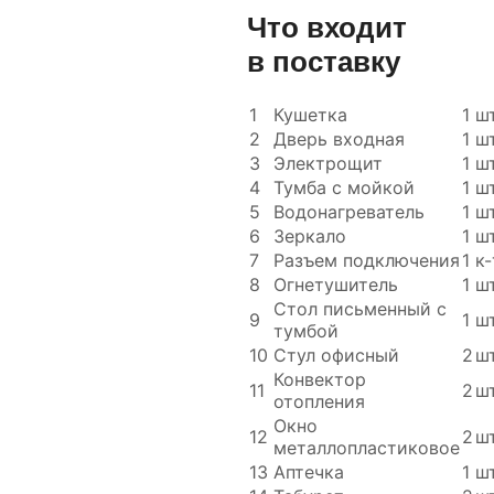
Что входит
в поставку
1
Кушетка
1
шт
2
Дверь входная
1
шт
3
Электрощит
1
шт
4
Тумба с мойкой
1
шт
5
Водонагреватель
1
шт
6
Зеркало
1
шт
7
Разъем подключения
1
к-
8
Огнетушитель
1
шт
Стол письменный с
9
1
шт
тумбой
10
Стул офисный
2
шт
Конвектор
11
2
шт
отопления
Окно
12
2
шт
металлопластиковое
13
Аптечка
1
шт