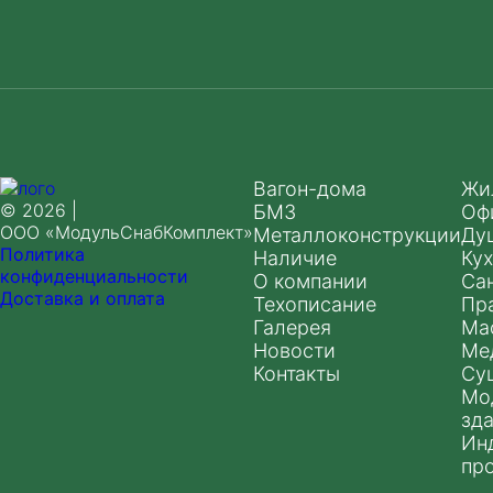
Вагон-дома
Жи
© 2026 |
БМЗ
Оф
ООО «МодульСнабКомплект»
Металлоконструкции
Ду
Политика
Наличие
Ку
конфиденциальности
О компании
Са
Доставка и оплата
Техописание
Пр
Галерея
Ма
Новости
Ме
Контакты
Су
Мо
зд
Ин
пр