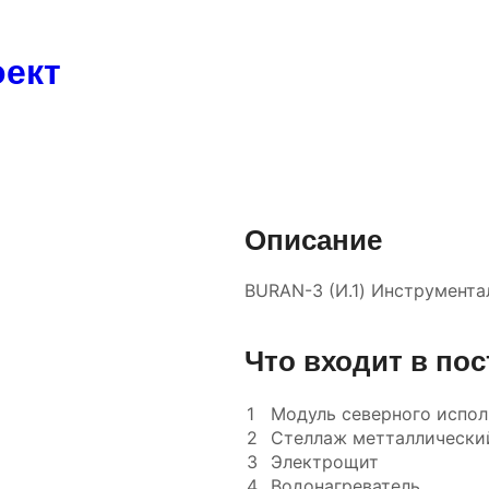
оект
Описание
BURAN-3 (И.1) Инструмента
Что входит в пос
1
Модуль северного испол
2
Стеллаж метталлически
3
Электрощит
4
Водонагреватель