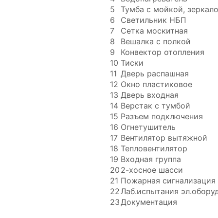
5
Тумба с мойкой, зеркал
6
Светильник НБП
7
Сетка москитная
8
Вешалка с полкой
9
Конвектор отопления
10
Тиски
11
Дверь распашная
12
Окно пластиковое
13
Дверь входная
14
Верстак с тумбой
15
Разъем подключения
16
Огнетушитель
17
Вентилятор вытяжной
18
Тепловентилятор
19
Входная группа
20
2-хосное шасси
21
Пожарная сигнализация
22
Лаб.испытания эл.обору
23
Документация