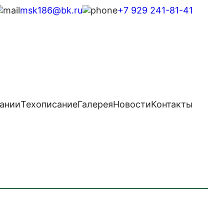
msk186@bk.ru
+7 929 241-81-41
ании
Техописание
Галерея
Новости
Контакты