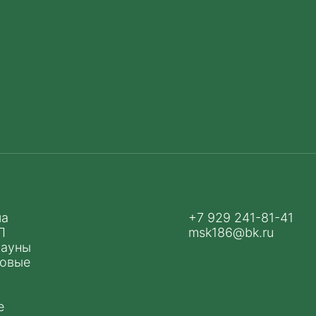
ма
+7 929 241-81-41
П
msk186@bk.ru
сауны
ловые
е