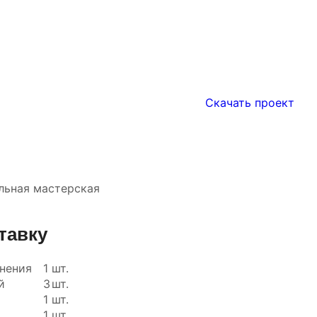
Скачать проект
льная мастерская
тавку
нения
1
шт.
й
3
шт.
1
шт.
1
шт.