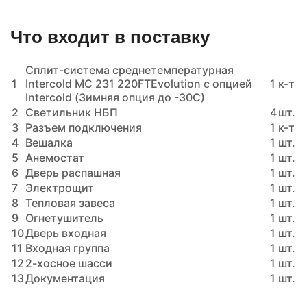
Что входит в поставку
Сплит-система среднетемпературная
1
Intercold MC 231 220FTEvolution с опцией
1
к-т
Intercold (Зимняя опция до -30C)
2
Светильник НБП
4
шт.
3
Разъем подключения
1
к-т
4
Вешалка
1
шт.
5
Анемостат
1
шт.
6
Дверь распашная
1
шт.
7
Электрощит
1
шт.
8
Тепловая завеса
1
шт.
9
Огнетушитель
1
шт.
10
Дверь входная
1
шт.
11
Входная группа
1
шт.
12
2-хосное шасси
1
шт.
13
Документация
1
шт.