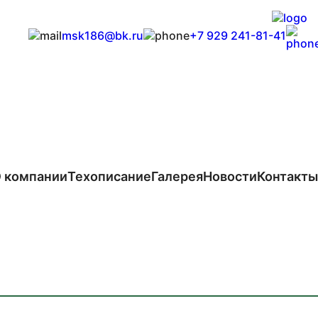
msk186@bk.ru
+7 929 241-81-41
 компании
Техописание
Галерея
Новости
Контакты